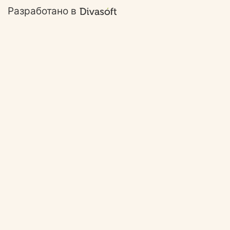
Разработано в
Ответим на ваши
вопросы!
Задайте свой вопрос и наш специались
свяжется с вами в ближайшее время. 😉