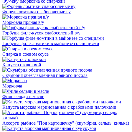
Фу-Чжу (морковча со спаржей)
Форель ломтики слабосоленые ву
Морковча пряная в/у
Горбуша филе-кусок слабосоленый в/у
Горбуша филе-ломтики в майонезе со специями
Спаржа в соевом соусе
Капуста с клюквой
Скумбрия обезглавленная пряного посола
Морковча
Филе сельди в масле
Капуста морская маринованная с крабовыми палочками
Ассорти рыбное "Под картошечку" (скумбрия, сельдь, килька)