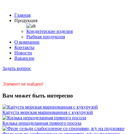
Главная
Продукция
Кондитерские изделия
Рыбная продукция
О компании
Контакты
Новости
Вакансии
Задать вопрос
Элемент не найден!
Вам может быть интересно
Капуста морская маринованная с кукурузой
Килька неразделанная пряного посола
Филе сельди слабосоленое со специями, в/у на подложке