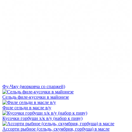
Фу-Чжу (морковча со спаржей)
Сельдь филе-кусочки в майонезе
Филе сельди в масле в/у
Кусочки горбуши х/к в/у (набор к пиву)
Ассорти рыбное (сельдь, скумбрия, горбуша) в масле