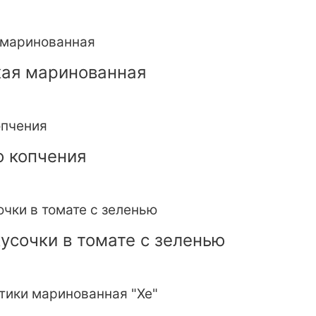
кая маринованная
о копчения
усочки в томате с зеленью