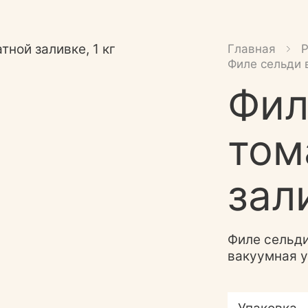
Главная
Филе сельди в
Фил
том
зали
Филе сельди
вакуумная у