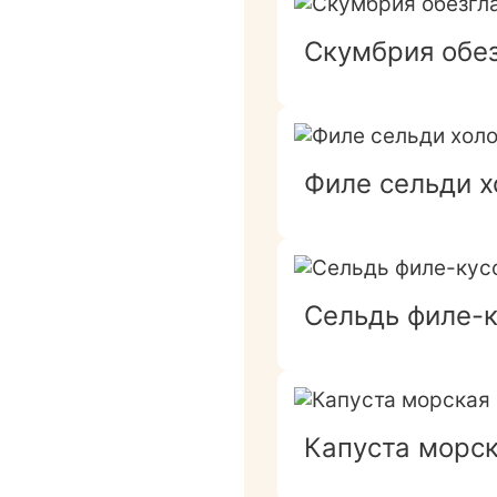
Скумбрия обез
Филе сельди х
Сельдь филе-к
Капуста морск