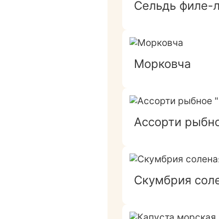
Сельдь филе-л
Морковча
Ассорти рыбно
Скумбрия соле