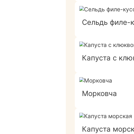
Сельдь филе-к
Капуста с клю
Морковча
Капуста морс