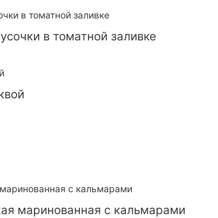
усочки в томатной заливке
квой
кая маринованная с кальмарами