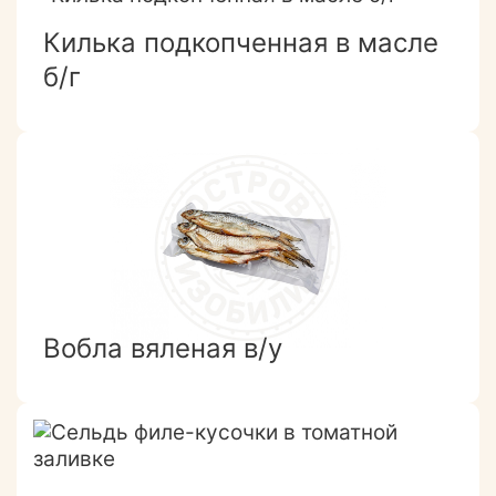
Килька подкопченная в масле
б/г
Вобла вяленая в/у