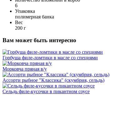
6
Упаковка
полимерная банка
Вес
200 г
Вам может быть интересно
Горбуша филе-ломтики в масле со специями
Морковча пряная в/у
Ассорти рыбное "Классика" (скумбрия, сельдь)
Сельдь филе-кусочки в пикантном соусе