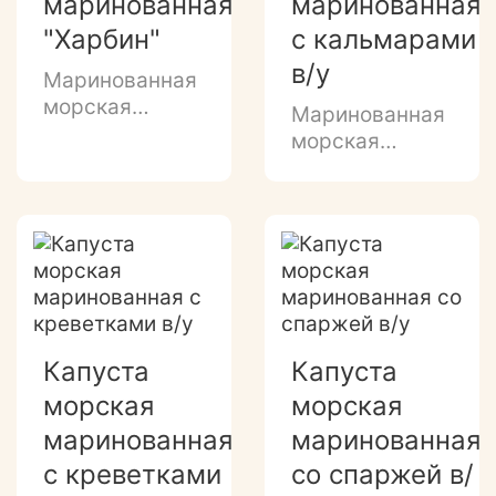
маринованная
маринованная
"Харбин"
с кальмарами
в/у
Маринованная
морская
Маринованная
капуста с
морская
морковчой в
капуста с
майонезе
кальмарами в
майонезе
Капуста
Капуста
морская
морская
маринованная
маринованная
с креветками
со спаржей в/