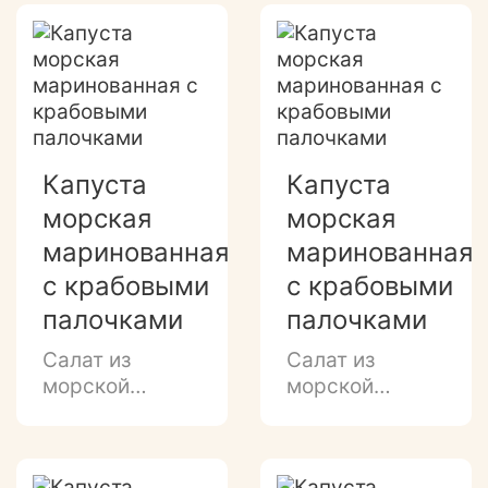
маринаде
маринаде
Капуста
Капуста
морская
морская
маринованная
маринованная
с крабовыми
с крабовыми
палочками
палочками
Салат из
Салат из
морской
морской
капусты с
капусты с
крабовыми
крабовыми
палочками в
палочками в