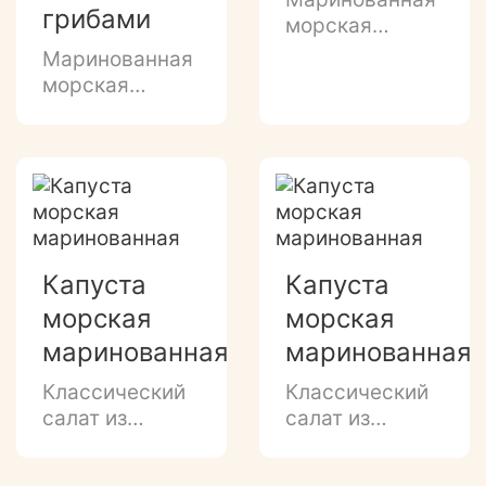
грибами
морская
капуста с
Маринованная
морковью,
морская
красным
капуста с
перцем и
красной и/или
луком в
белой фасолью
растительном
и
масле
шампиньонами
в
растительном
Капуста
Капуста
масле
морская
морская
маринованная
маринованная
Классический
Классический
салат из
салат из
морской
морской
капусты в
капусты в