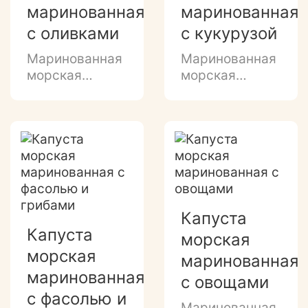
маринованная
маринованная
с оливками
с кукурузой
Маринованная
Маринованная
морская
морская
капуста с
капуста с
оливками или
кукурузой в
маслинами и
растительном
луком в
масле
растительном
масле
Капуста
Капуста
морская
морская
маринованная
маринованная
с овощами
с фасолью и
Маринованная