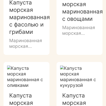
Капуста
морская
морская
маринованная
маринованная
с овощами
с фасолью и
Маринованная
грибами
морская
капуста с
Маринованная
морковью,
морская
красным
капуста с
перцем и
красной и/или
луком в
белой фасолью
растительном
и
масле
шампиньонами
в
растительном
масле
Капуста
Капуста
морская
морская