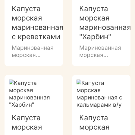
Капуста
Капуста
морская
морская
маринованная
маринованная
с креветками
"Харбин"
Маринованная
Маринованная
морская
морская
капуста с
капуста с
креветками в
морковчой в
майонезе
майонезе
Капуста
Капуста
морская
морская