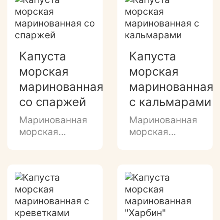
майонезной
майонезной
заливке
заливке
Капуста
Капуста
морская
морская
маринованная
маринованная
со спаржей
с кальмарами
Маринованная
Маринованная
морская
морская
капуста со
капуста с
спаржей в
кальмарами в
растительном
майонезе
масле