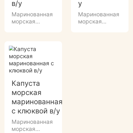
в/у
у
Маринованная
Маринованная
морская
морская
капуста с
капуста со
креветками в
спаржей в
майонезе
растительном
масле
Капуста
морская
маринованная
с клюквой в/у
Маринованная
морская