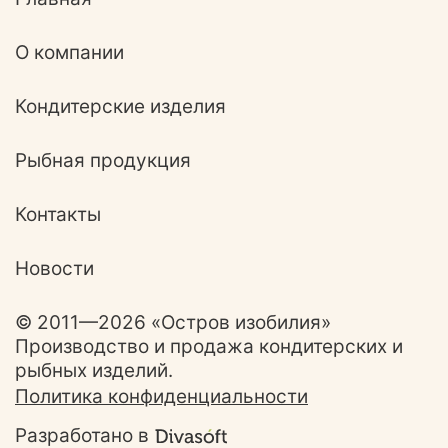
включает:
- Фирменное с
прослойкой
О компании
пралине и
глазурью;
Кондитерские изделия
- Фирменное с
прослойкой и
Рыбная продукция
арахисом в
глазури;
Контакты
- Фирменное с
прослойкой в
глазури;
Новости
- Фирменное с
джемом
© 2011—2026 «Остров изобилия»
ассорти и
Производство и продажа кондитерских и
глазурью;
рыбных изделий.
- Фирменное с
Политика конфиденциальности
прослойкой
мокко и
Разработано в