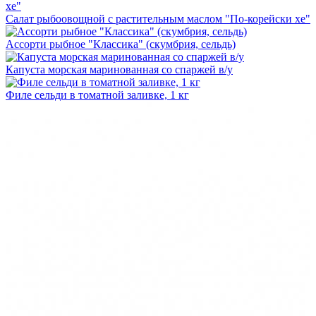
Салат рыбоовощной с растительным маслом "По-корейски хе"
Ассорти рыбное "Классика" (скумбрия, сельдь)
Капуста морская маринованная со спаржей в/у
Филе сельди в томатной заливке, 1 кг