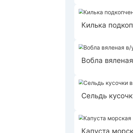
Килька подкоп
Вобла вяленая
Сельдь кусочк
Капуста морс