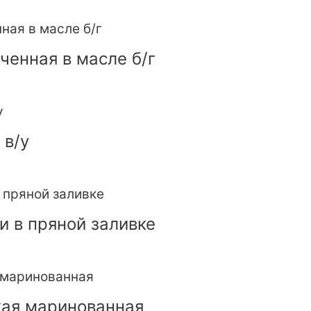
ченная в масле б/г
 в/у
и в пряной заливке
кая маринованная