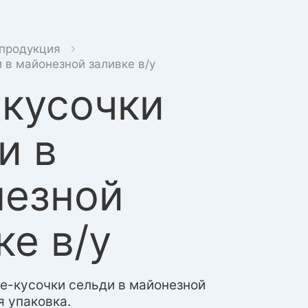
продукция
 в майонезной заливке в/у
кусочки
и в
незной
ке в/у
е-кусочки сельди в майонезной
я упаковка.