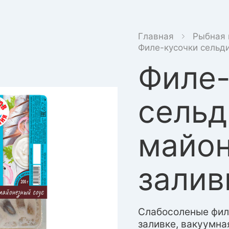
Главная
Рыбная 
Филе-кусочки сельди
Филе-
сельд
майо
залив
Слабосоленые фил
заливке, вакуумна