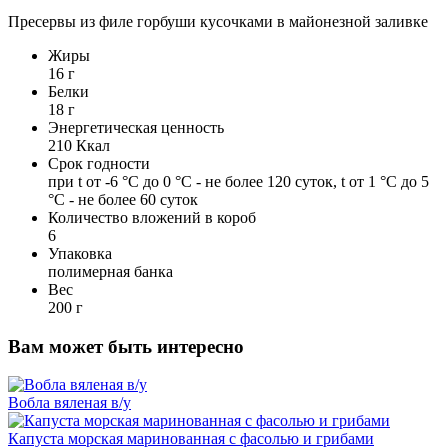
Пресервы из филе горбуши кусочками в майонезной заливке
Жиры
16 г
Белки
18 г
Энергетическая ценность
210 Ккал
Срок годности
при t от -6 °С до 0 °С - не более 120 суток, t от 1 °С до 5
°С - не более 60 суток
Количество вложений в короб
6
Упаковка
полимерная банка
Вес
200 г
Вам может быть интересно
Вобла вяленая в/у
Капуста морская маринованная с фасолью и грибами