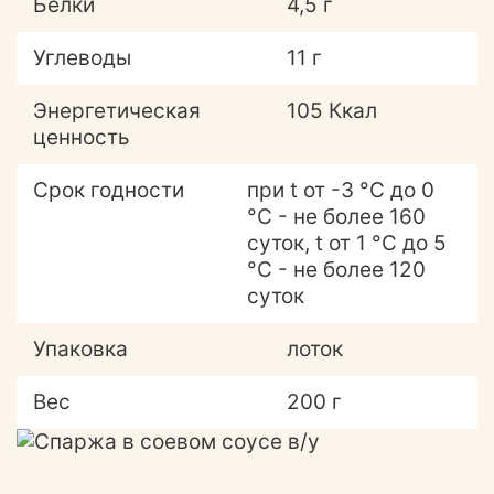
Белки
4,5 г
Углеводы
11 г
Энергетическая
105 Ккал
ценность
Срок годности
при t от -3 °С до 0
°С - не более 160
суток, t от 1 °С до 5
°С - не более 120
суток
Упаковка
лоток
Вес
200 г